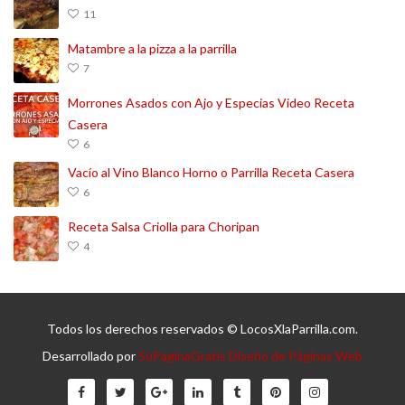
11
Matambre a la pizza a la parrilla
7
Morrones Asados con Ajo y Especias Video Receta
Casera
6
Vacío al Vino Blanco Horno o Parrilla Receta Casera
6
Receta Salsa Criolla para Choripan
4
Todos los derechos reservados © LocosXlaParrilla.com.
Desarrollado por
SuPaginaGratis Diseño de Páginas Web