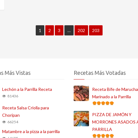
1
2
3
…
202
203
s Más Vistas
Recetas Más Votadas
Lechón a la Parrilla Receta
Receta Bife de Marucha
81436
Marinado a la Parrilla
Receta Salsa Criolla para
PIZZA DE JAMÓN Y
Choripan
MORRONES ASADOS A
66254
PARRILLA
Matambre a la pizza a la parrilla