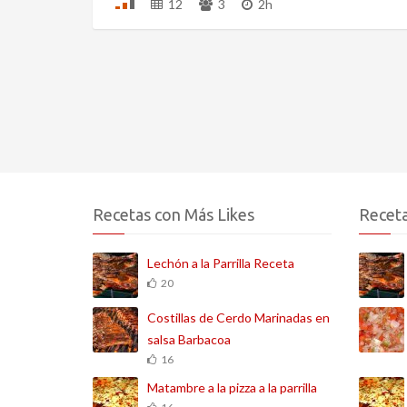
12
3
2h
Recetas con Más Likes
Receta
Lechón a la Parrilla Receta
20
Costillas de Cerdo Marinadas en
salsa Barbacoa
16
Matambre a la pizza a la parrilla