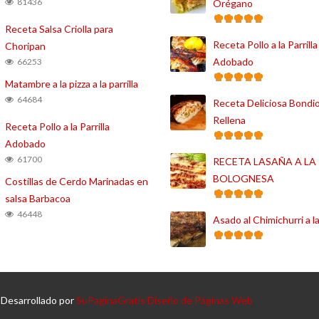
81436
Orégano
Receta Salsa Criolla para
Receta Pollo a la Parrilla
Choripan
Adobado
66253
Matambre a la pizza a la parrilla
64684
Receta Deliciosa Bondio
Rellena
Receta Pollo a la Parrilla
Adobado
61700
RECETA LASAÑA A LA
BOLOGNESA
Costillas de Cerdo Marinadas en
salsa Barbacoa
46448
Asado al Chimichurri a la
 Desarrollado por
SuPaginaGratis Diseño de Páginas Web