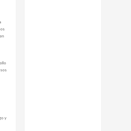
a
nos
ren
ollo
esos
go y