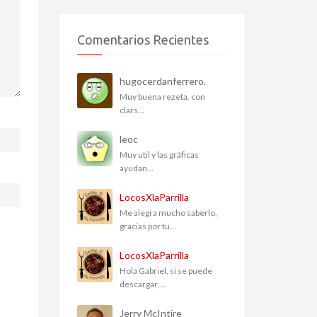
Comentarios Recientes
hugocerdanferrero.
Muy buena rezeta, con
clars...
leoc
Muy util y las gráficas
ayudan...
LocosXlaParrilla
Me alegra mucho saberlo,
gracias por tu...
LocosXlaParrilla
Hola Gabriel, si se puede
descargar,...
Jerry McIntire