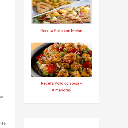
Receta Pollo con Melón
Receta Pollo con Soja y
Almendras
ño
nte.