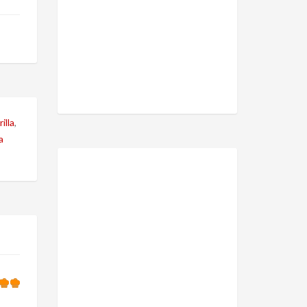
illa
,
a