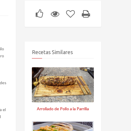
ilo
Recetas Similares
ero
ndes
Arrollado de Pollo a la Parrilla
a el
l