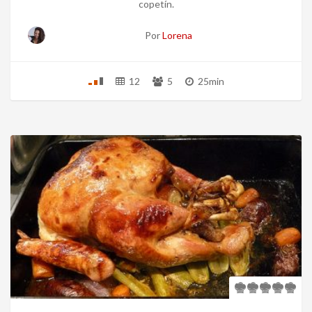
copetín.
Por
Lorena
12
5
25min