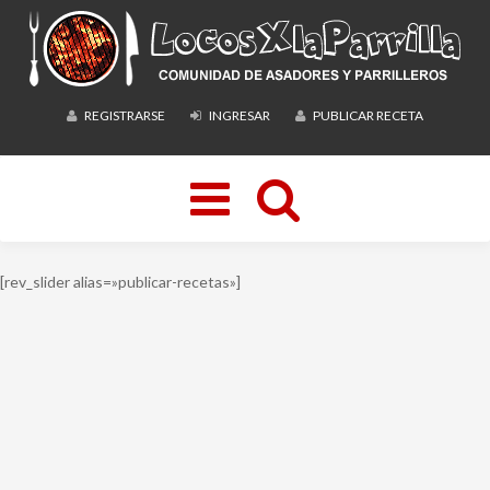
REGISTRARSE
INGRESAR
PUBLICAR RECETA
Toggle
navigation
[rev_slider alias=»publicar-recetas»]