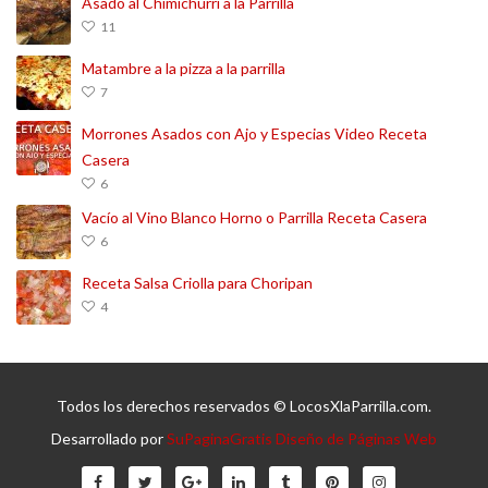
Asado al Chimichurri a la Parrilla
11
Matambre a la pizza a la parrilla
7
Morrones Asados con Ajo y Especias Video Receta
Casera
6
Vacío al Vino Blanco Horno o Parrilla Receta Casera
6
Receta Salsa Criolla para Choripan
4
Todos los derechos reservados © LocosXlaParrilla.com.
Desarrollado por
SuPaginaGratis Diseño de Páginas Web