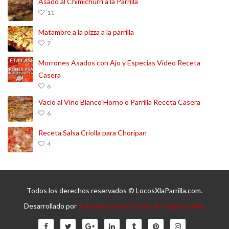
Asado al Chimichurri a la Parrilla
11
Matambre a la pizza a la parrilla
7
Morrones Asados con Ajo y Especias Video Receta
Casera
6
Vacío al Vino Blanco Horno o Parrilla Receta Casera
6
Receta Salsa Criolla para Choripan
4
Todos los derechos reservados © LocosXlaParrilla.com.
Desarrollado por
SuPaginaGratis Diseño de Páginas Web