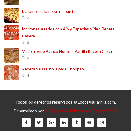
11
Matambre a la pizza a la parrilla
7
Morrones Asados con Ajo y Especias Video Receta
Casera
6
Vacío al Vino Blanco Horno o Parrilla Receta Casera
6
Receta Salsa Criolla para Choripan
4
Todos los derechos reservados © LocosXlaParrilla.com.
Desarrollado por
SuPaginaGratis Diseño de Páginas Web