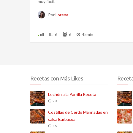
muy fácil.
Por
Lorena
6
6
45min
Recetas con Más Likes
Receta
Lechón a la Parrilla Receta
20
Costillas de Cerdo Marinadas en
salsa Barbacoa
16