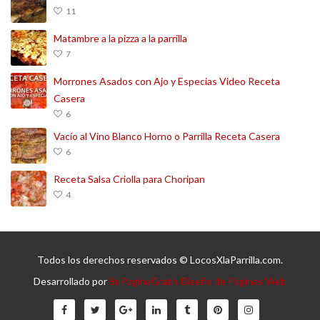
11
Matambre a la pizza a la parrilla
7
Morrones Asados con Ajo y Especias Video Receta
Casera
6
Vacío al Vino Blanco Horno o Parrilla Receta Casera
6
Receta Salsa Criolla para Choripan
4
Todos los derechos reservados © LocosXlaParrilla.com.
Desarrollado por
SuPaginaGratis Diseño de Páginas Web