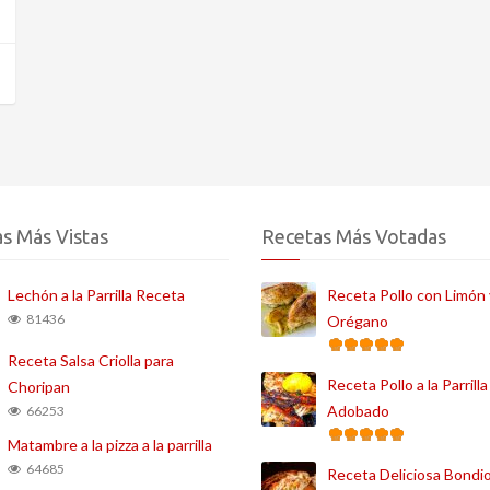
s Más Vistas
Recetas Más Votadas
Lechón a la Parrilla Receta
Receta Pollo con Limón 
81436
Orégano
Receta Salsa Criolla para
Receta Pollo a la Parrilla
Choripan
Adobado
66253
Matambre a la pizza a la parrilla
64685
Receta Deliciosa Bondio