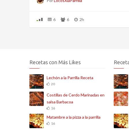
Por
LocosXlaParrilla
6
6
2h
Recetas con Más Likes
Receta
Lechón a la Parrilla Receta
20
Costillas de Cerdo Marinadas en
salsa Barbacoa
16
Matambre a la pizza a la parrilla
16