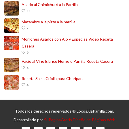
Asado al Chimichurri a la Parrilla
11
Matambre a la pizza a la parrilla
7
Morrones Asados con Ajo y Especias Video Receta
Casera
6
Vacío al Vino Blanco Horno o Parrilla Receta Casera
6
Receta Salsa Criolla para Choripan
4
Todos los derechos reservados © LocosXlaParrilla.com.
Desarrollado por
SuPaginaGratis Diseño de Páginas Web