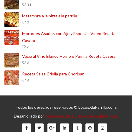
11
Matambre a la pizza a la parrilla
7
Morrones Asados con Ajo y Especias Video Receta
Casera
6
Vacío al Vino Blanco Horno o Parrilla Receta Casera
6
Receta Salsa Criolla para Choripan
4
Todos los derechos reservados © LocosXlaParrilla.com.
Desarrollado por
SuPaginaGratis Diseño de Páginas Web