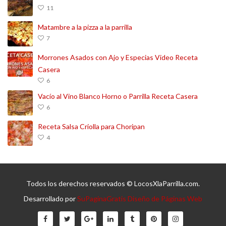
11
Matambre a la pizza a la parrilla
7
Morrones Asados con Ajo y Especias Video Receta
Casera
6
Vacío al Vino Blanco Horno o Parrilla Receta Casera
6
Receta Salsa Criolla para Choripan
4
Todos los derechos reservados © LocosXlaParrilla.com.
Desarrollado por
SuPaginaGratis Diseño de Páginas Web