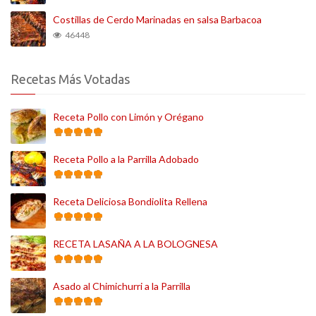
Costillas de Cerdo Marinadas en salsa Barbacoa
46448
Recetas Más Votadas
Receta Pollo con Limón y Orégano
Receta Pollo a la Parrilla Adobado
Receta Deliciosa Bondiolita Rellena
RECETA LASAÑA A LA BOLOGNESA
Asado al Chimichurri a la Parrilla