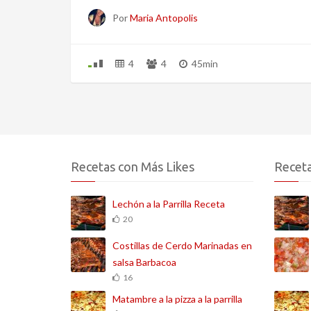
Por
Maria Antopolis
4
4
45min
Recetas con Más Likes
Receta
Lechón a la Parrilla Receta
20
Costillas de Cerdo Marinadas en
salsa Barbacoa
16
Matambre a la pizza a la parrilla