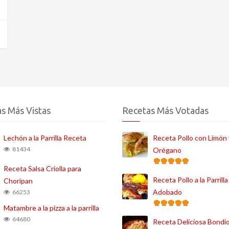
s Más Vistas
Recetas Más Votadas
Lechón a la Parrilla Receta
Receta Pollo con Limón 
81434
Orégano
Receta Salsa Criolla para
Receta Pollo a la Parrilla
Choripan
Adobado
66253
Matambre a la pizza a la parrilla
64680
Receta Deliciosa Bondio