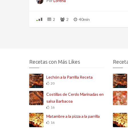
Por
Lorena
2
2
40min
Recetas con Más Likes
Receta
Lechón a la Parrilla Receta
20
Costillas de Cerdo Marinadas en
salsa Barbacoa
16
Matambre a la pizza a la parrilla
16