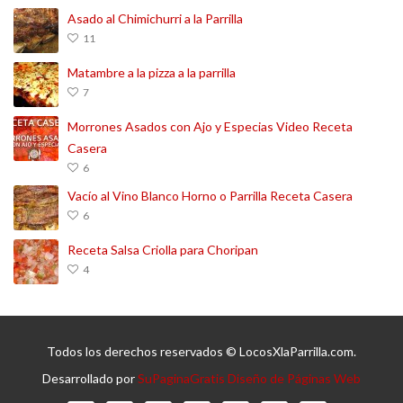
Asado al Chimichurri a la Parrilla
11
Matambre a la pizza a la parrilla
7
Morrones Asados con Ajo y Especias Video Receta
Casera
6
Vacío al Vino Blanco Horno o Parrilla Receta Casera
6
Receta Salsa Criolla para Choripan
4
Todos los derechos reservados © LocosXlaParrilla.com.
Desarrollado por
SuPaginaGratis Diseño de Páginas Web