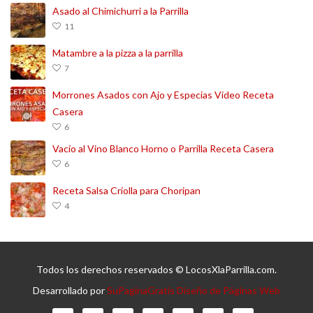
Asado al Chimichurri a la Parrilla
11
Matambre a la pizza a la parrilla
7
Morrones Asados con Ajo y Especias Video Receta
Casera
6
Vacío al Vino Blanco Horno o Parrilla Receta Casera
6
Receta Salsa Criolla para Choripan
4
Todos los derechos reservados © LocosXlaParrilla.com.
Desarrollado por
SuPaginaGratis Diseño de Páginas Web