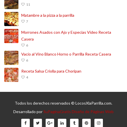
11
Matambre a la pizza a la parrilla
7
Morrones Asados con Ajo y Especias Video Receta
Casera
6
Vacío al Vino Blanco Horno o Parrilla Receta Casera
6
Receta Salsa Criolla para Choripan
4
Todos los derechos reservados © LocosXlaParrilla.com.
Desarrollado por
SuPaginaGratis Diseño de Páginas Web