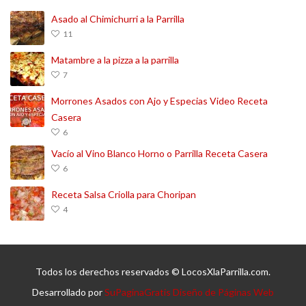
Asado al Chimichurri a la Parrilla
11
Matambre a la pizza a la parrilla
7
Morrones Asados con Ajo y Especias Video Receta
Casera
6
Vacío al Vino Blanco Horno o Parrilla Receta Casera
6
Receta Salsa Criolla para Choripan
4
Todos los derechos reservados © LocosXlaParrilla.com.
Desarrollado por
SuPaginaGratis Diseño de Páginas Web