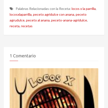
Palabras Relacionadas con la Receta:
locos x la parrilla
,
locosxlaparrilla
,
peceto agridulce con anana
,
peceto
agrudulce
,
peceto al anana
,
peceto-anana-agridulce
,
receta
,
recetas
1 Comentario