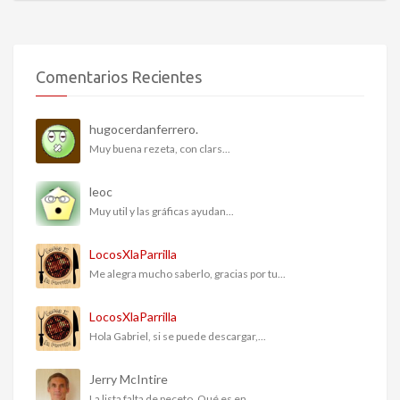
Comentarios Recientes
hugocerdanferrero.
Muy buena rezeta, con clars...
leoc
Muy util y las gráficas ayudan...
LocosXlaParrilla
Me alegra mucho saberlo, gracias por tu...
LocosXlaParrilla
Hola Gabriel, si se puede descargar,...
Jerry McIntire
La lista falta de peceto. Qué es en...