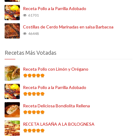
Receta Pollo a la Parrilla Adobado
61701
Costillas de Cerdo Marinadas en salsa Barbacoa
46448
Recetas Más Votadas
Receta Pollo con Limón y Orégano
Receta Pollo a la Parrilla Adobado
Receta Deliciosa Bondiolita Rellena
RECETA LASAÑA A LA BOLOGNESA