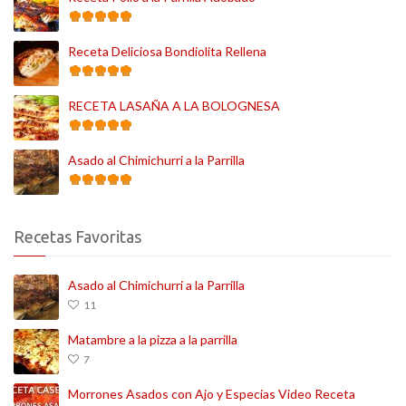
Receta Deliciosa Bondiolita Rellena
RECETA LASAÑA A LA BOLOGNESA
Asado al Chimichurri a la Parrilla
Recetas Favoritas
Asado al Chimichurri a la Parrilla
11
Matambre a la pizza a la parrilla
7
Morrones Asados con Ajo y Especias Video Receta