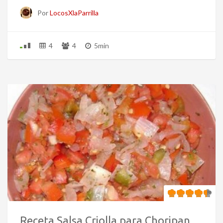
Por
LocosXlaParrilla
4
4
5min
Receta Salsa Criolla para Choripan