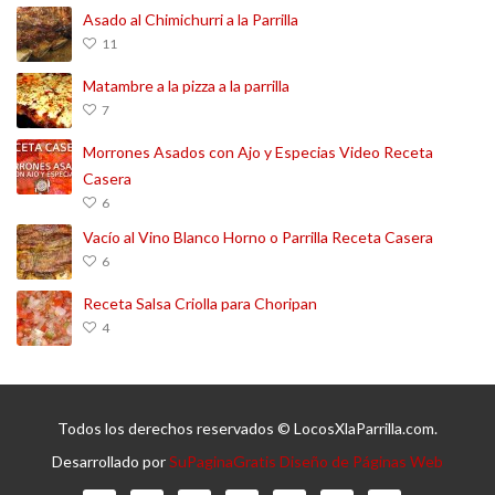
Asado al Chimichurri a la Parrilla
11
Matambre a la pizza a la parrilla
7
Morrones Asados con Ajo y Especias Video Receta
Casera
6
Vacío al Vino Blanco Horno o Parrilla Receta Casera
6
Receta Salsa Criolla para Choripan
4
Todos los derechos reservados © LocosXlaParrilla.com.
Desarrollado por
SuPaginaGratis Diseño de Páginas Web