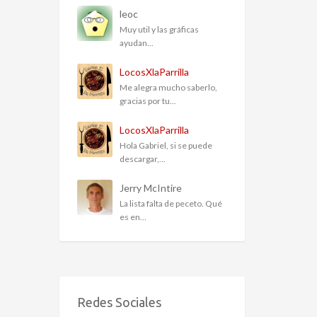
leoc
Muy util y las gráficas
ayudan...
LocosXlaParrilla
Me alegra mucho saberlo,
gracias por tu...
LocosXlaParrilla
Hola Gabriel, si se puede
descargar,...
Jerry McIntire
La lista falta de peceto. Qué
es en...
Redes Sociales