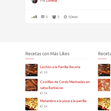
Por
Lorena
5
5
50min
Recetas con Más Likes
Receta
Lechón a la Parrilla Receta
20
Costillas de Cerdo Marinadas en
salsa Barbacoa
16
Matambre a la pizza a la parrilla
16