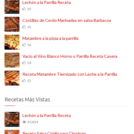
Lechón a la Parrilla Receta
20
Costillas de Cerdo Marinadas en salsa Barbacoa
16
Matambre a la pizza a la parrilla
16
Vacío al Vino Blanco Horno o Parrilla Receta Casera
14
Receta Matambre Tiernizado con Leche a la Parrilla
12
Recetas Más Vistas
Lechón a la Parrilla Receta
81434
Receta Salsa Criolla para Choripan