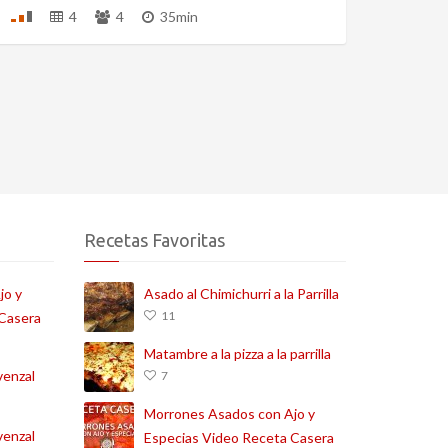
4
4
35min
Recetas Favoritas
jo y
Asado al Chimichurri a la Parrilla
11
 Casera
Matambre a la pizza a la parrilla
venzal
7
Morrones Asados con Ajo y
venzal
Especias Video Receta Casera