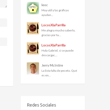
leoc
Muy util y las gráficas
ayudan...
LocosXlaParrilla
Me alegra mucho saberlo,
gracias por tu...
LocosXlaParrilla
Hola Gabriel, si se puede
descargar,...
Jerry McIntire
La lista falta de peceto. Qué
es en...
Redes Sociales