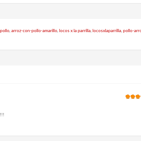
pollo
,
arroz-con-pollo-amarillo
,
locos x la parrilla
,
locosxlaparrilla
,
pollo-arr
!!!