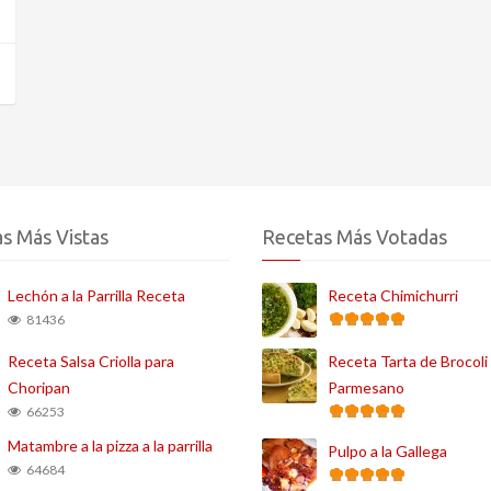
s Más Vistas
Recetas Más Votadas
Lechón a la Parrilla Receta
Receta Chimichurri
81436
Receta Salsa Criolla para
Receta Tarta de Brocol
Choripan
Parmesano
66253
Matambre a la pizza a la parrilla
Pulpo a la Gallega
64684