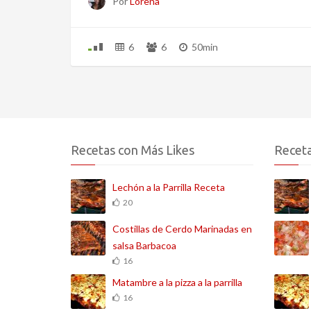
Por
Lorena
6
6
50min
Recetas con Más Likes
Receta
Lechón a la Parrilla Receta
20
Costillas de Cerdo Marinadas en
salsa Barbacoa
16
Matambre a la pizza a la parrilla
16