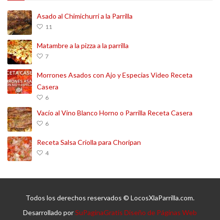
Asado al Chimichurri a la Parrilla
11
Matambre a la pizza a la parrilla
7
Morrones Asados con Ajo y Especias Video Receta
Casera
6
Vacío al Vino Blanco Horno o Parrilla Receta Casera
6
Receta Salsa Criolla para Choripan
4
Todos los derechos reservados © LocosXlaParrilla.com.
Desarrollado por
SuPaginaGratis Diseño de Páginas Web