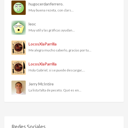
hugocerdanferrero.
Muy buena rezeta, con clars...
leoc
Muy util y las gráficas ayudan...
LocosXlaParrilla
Me alegra mucho saberlo, gracias por tu...
LocosXlaParrilla
Hola Gabriel, si se puede descargar,...
Jerry McIntire
La lista falta de peceto. Qué es en...
Redes Sociales