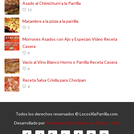
Asado al Chimichurri a la Parrilla
11
Matambre a la pizza a la parrilla
7
Morrones Asados con Ajo y Especias Video Receta
Casera
6
Vacío al Vino Blanco Horno o Parrilla Receta Casera
6
Receta Salsa Criolla para Choripan
4
Todos los derechos reservados © LocosXlaParrilla.com.
Desarrollado por
SuPaginaGratis Diseño de Páginas Web