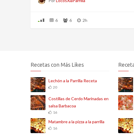
Por
LocosXlaParrilla
6
6
2h
Recetas con Más Likes
Receta
Lechón a la Parrilla Receta
20
Costillas de Cerdo Marinadas en
salsa Barbacoa
16
Matambre a la pizza a la parrilla
16