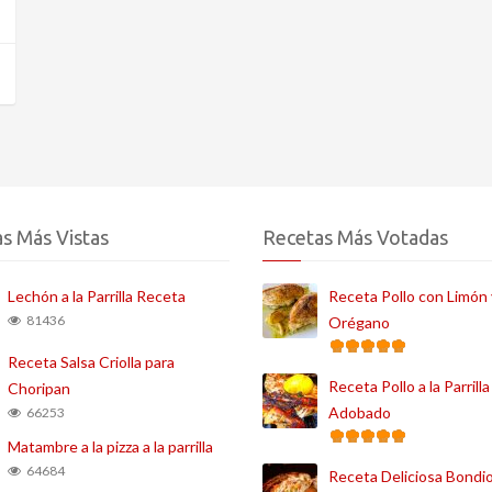
s Más Vistas
Recetas Más Votadas
Lechón a la Parrilla Receta
Receta Pollo con Limón 
81436
Orégano
Receta Salsa Criolla para
Receta Pollo a la Parrilla
Choripan
Adobado
66253
Matambre a la pizza a la parrilla
64684
Receta Deliciosa Bondio