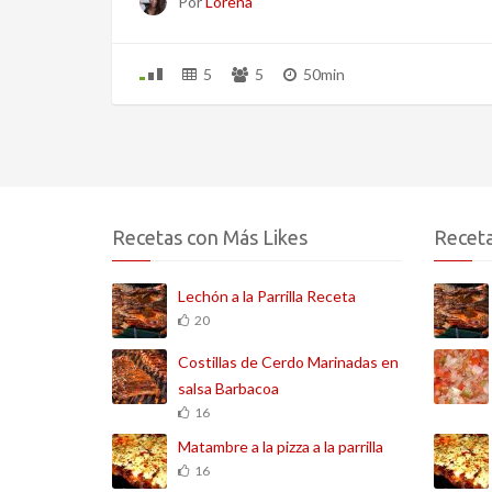
Por
Lorena
5
5
50min
Recetas con Más Likes
Receta
Lechón a la Parrilla Receta
20
Costillas de Cerdo Marinadas en
salsa Barbacoa
16
Matambre a la pizza a la parrilla
16