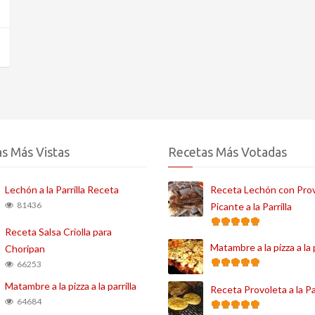
s Más Vistas
Recetas Más Votadas
Lechón a la Parrilla Receta
Receta Lechón con Pro
81436
Picante a la Parrilla
Receta Salsa Criolla para
Matambre a la pizza a la p
Choripan
66253
Matambre a la pizza a la parrilla
Receta Provoleta a la Par
64684