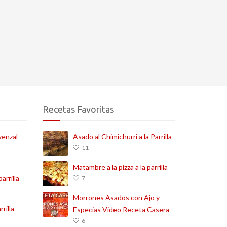
Recetas Favoritas
venzal
Asado al Chimichurri a la Parrilla
11
Matambre a la pizza a la parrilla
arrilla
7
Morrones Asados con Ajo y
rilla
Especias Video Receta Casera
6