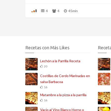
4
4
45min
Recetas con Más Likes
Receta
Lechón a la Parrilla Receta
20
Costillas de Cerdo Marinadas en
salsa Barbacoa
16
Matambre a la pizza a la parrilla
16
Vacío al Vino Blanco Horno o