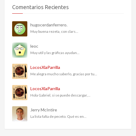
Comentarios Recientes
hugocerdanferrero.
Muy buena rezeta, con clars...
leoc
Muy util y las gráficas ayudan...
LocosXlaParrilla
Me alegra mucho saberlo, gracias por tu...
LocosXlaParrilla
Hola Gabriel, si se puede descargar,...
Jerry McIntire
La lista falta de peceto. Qué es en...