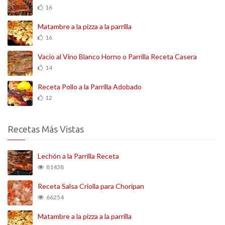
16
Matambre a la pizza a la parrilla
16
Vacío al Vino Blanco Horno o Parrilla Receta Casera
14
Receta Pollo a la Parrilla Adobado
12
Recetas Más Vistas
Lechón a la Parrilla Receta
81438
Receta Salsa Criolla para Choripan
66254
Matambre a la pizza a la parrilla