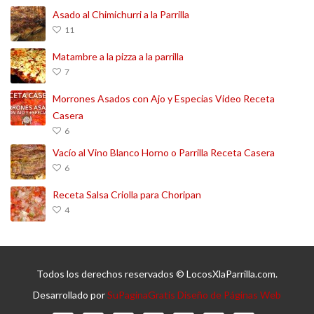
Asado al Chimichurri a la Parrilla
11
Matambre a la pizza a la parrilla
7
Morrones Asados con Ajo y Especias Video Receta
Casera
6
Vacío al Vino Blanco Horno o Parrilla Receta Casera
6
Receta Salsa Criolla para Choripan
4
Todos los derechos reservados © LocosXlaParrilla.com.
Desarrollado por
SuPaginaGratis Diseño de Páginas Web