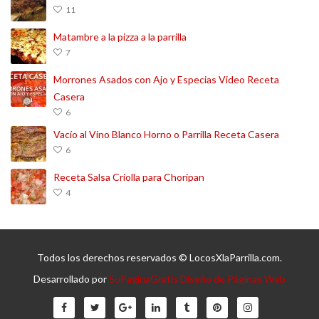
11
Matambre a la pizza a la parrilla
7
Morrones Asados con Ajo y Especias Video Receta
Casera
6
Vacío al Vino Blanco Horno o Parrilla Receta Casera
6
Receta Salsa Criolla para Choripan
4
Todos los derechos reservados © LocosXlaParrilla.com.
Desarrollado por
SuPaginaGratis Diseño de Páginas Web