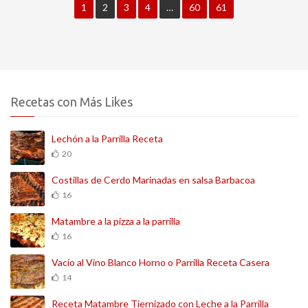
1
2
3
4
…
60
61
Recetas con Más Likes
Lechón a la Parrilla Receta
20
Costillas de Cerdo Marinadas en salsa Barbacoa
16
Matambre a la pizza a la parrilla
16
Vacío al Vino Blanco Horno o Parrilla Receta Casera
14
Receta Matambre Tiernizado con Leche a la Parrilla