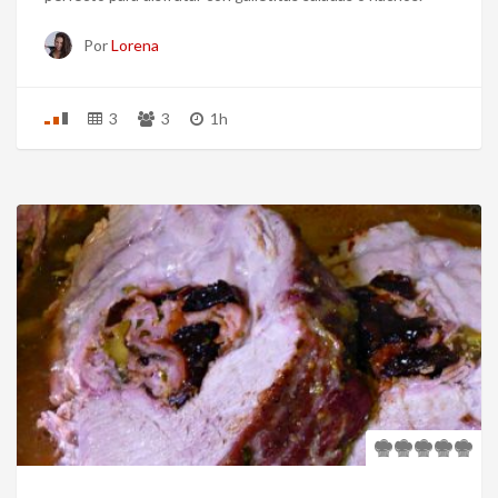
Por
Lorena
3
3
1h