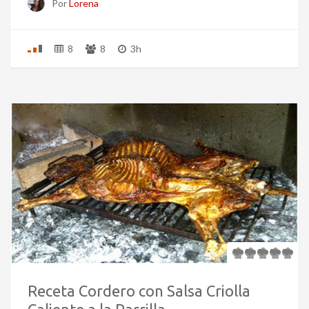
Por
Lorena
8
8
3h
Receta Cordero con Salsa Criolla