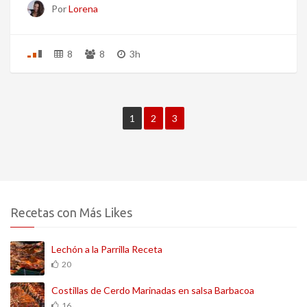
Por
Lorena
8
8
3h
1
2
3
Recetas con Más Likes
Lechón a la Parrilla Receta
20
Costillas de Cerdo Marinadas en salsa Barbacoa
16