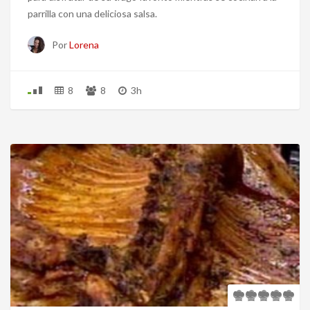
parrilla con una deliciosa salsa.
Por
Lorena
8
8
3h