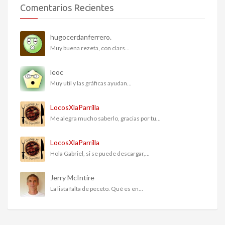
Comentarios Recientes
hugocerdanferrero.
Muy buena rezeta, con clars...
leoc
Muy util y las gráficas ayudan...
LocosXlaParrilla
Me alegra mucho saberlo, gracias por tu...
LocosXlaParrilla
Hola Gabriel, si se puede descargar,...
Jerry McIntire
La lista falta de peceto. Qué es en...