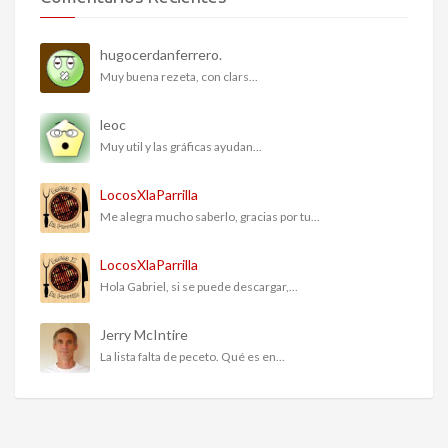
hugocerdanferrero.
Muy buena rezeta, con clars...
leoc
Muy util y las gráficas ayudan...
LocosXlaParrilla
Me alegra mucho saberlo, gracias por tu...
LocosXlaParrilla
Hola Gabriel, si se puede descargar,...
Jerry McIntire
La lista falta de peceto. Qué es en...