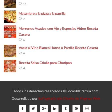
11
Matambre a la pizza a la parrilla
7
Morrones Asados con Ajo y Especias Video Receta
Casera
6
Vacío al Vino Blanco Horno o Parrilla Receta Casera
6
Receta Salsa Criolla para Choripan
4
Todos los derechos reservados © LocosXlaParrilla.com.
Desarrollado por
SuPaginaGratis Diseño de Páginas Web