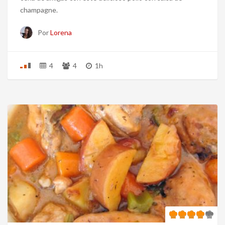
champagne.
Por
Lorena
4
4
1h