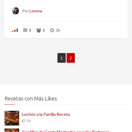
Por
Lorena
8
8
3h
1
2
Recetas con Más Likes
Lechón a la Parrilla Receta
20
Costillas de Cerdo Marinadas en salsa Barbacoa