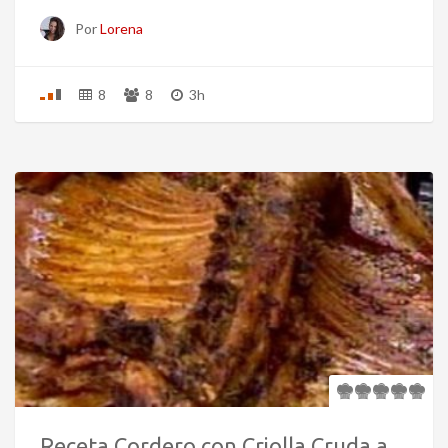
Por
Lorena
8
8
3h
Receta Cordero con Criolla Cruda a