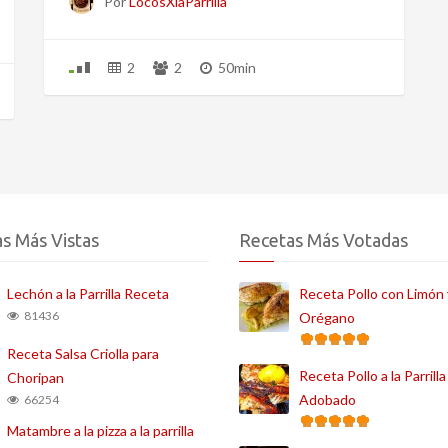
Por
LocosXlaParrilla
2
2
50min
s Más Vistas
Recetas Más Votadas
Lechón a la Parrilla Receta
Receta Pollo con Limón 
81436
Orégano
Receta Salsa Criolla para
Receta Pollo a la Parrilla
Choripan
Adobado
66254
Matambre a la pizza a la parrilla