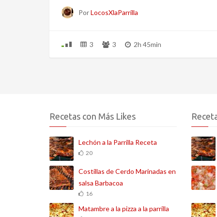
Por
LocosXlaParrilla
3
3
2h 45min
Recetas con Más Likes
Receta
Lechón a la Parrilla Receta
20
Costillas de Cerdo Marinadas en
salsa Barbacoa
16
Matambre a la pizza a la parrilla