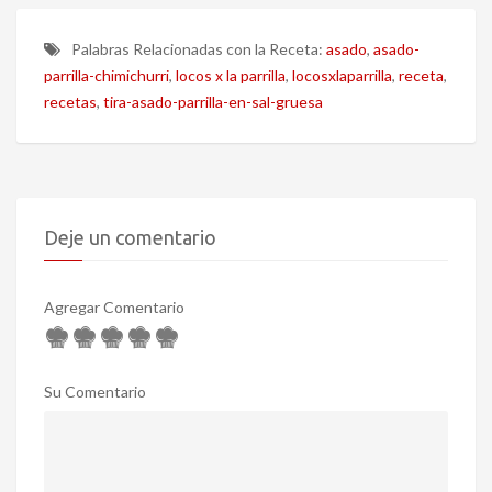
Palabras Relacionadas con la Receta:
asado
,
asado-
parrilla-chimichurri
,
locos x la parrilla
,
locosxlaparrilla
,
receta
,
recetas
,
tira-asado-parrilla-en-sal-gruesa
Deje un comentario
Agregar Comentario
Su Comentario