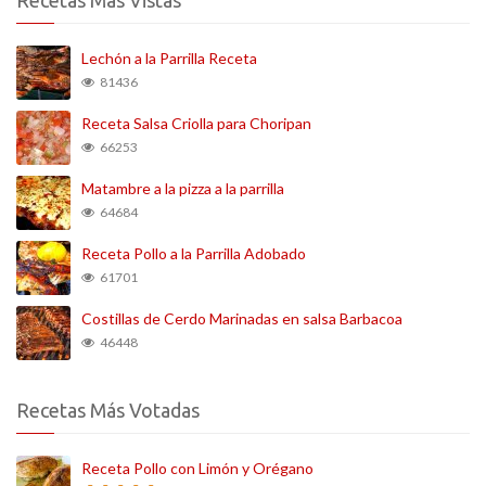
Recetas Más Vistas
Lechón a la Parrilla Receta
81436
Receta Salsa Criolla para Choripan
66253
Matambre a la pizza a la parrilla
64684
Receta Pollo a la Parrilla Adobado
61701
Costillas de Cerdo Marinadas en salsa Barbacoa
46448
Recetas Más Votadas
Receta Pollo con Limón y Orégano